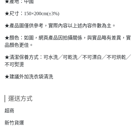
★產地：中國
★尺寸：150×200cm(±3%)
★產品圖僅供參考，實際內容以上述內容件數為主。
★顏色：如圖，網頁產品因拍攝關係，與實品略有差異，實
品顏色更佳。
★清潔保養方式：可水洗╱可乾洗╱不可漂白╱不可烘乾╱
不可熨燙
★建議外加洗衣袋清洗
運送方式
超商
新竹貨運