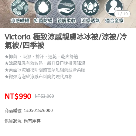
1
/
10
Victoria 極致涼感親膚冰冰被/涼被/冷
氣被/四季被
★抑菌 、吸濕、排汗、速乾，乾爽舒適
★涼感降溫有效散熱，新升級迅速排濕降溫
★素面冰涼觸摸瞬間如雲朵般綿綿絲滑柔順
★微彈泡泡紗涼感布料簡約現代風格
NT$990
NT$3,000
商品編號:
140501826000
供貨狀況:
尚有庫存