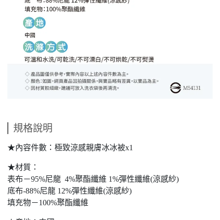
規格說明
★內容件數：極致涼感親膚冰冰被x1
★材質：
表布－95%尼龍 4%聚酯纖維 1%彈性纖維(涼感紗)
底布-88%尼龍 12%彈性纖維(涼感紗)
填充物－100%聚酯纖維