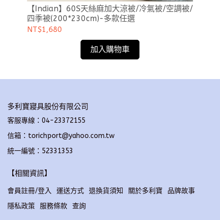
【Indian】60S天絲麻加大涼被/冷氣被/空調被/
【
四季被(200*230cm)-多款任選
四季
NT$1,680
NT
加入購物車
多利寶寢具股份有限公司
客服專線：04-23372155
信箱：torichport@yahoo.com.tw
統一編號：52331353
【相關資訊】
會員註冊/登入
運送方式
退換貨須知
關於多利寶
品牌故事
隱私政策
服務條款
查詢