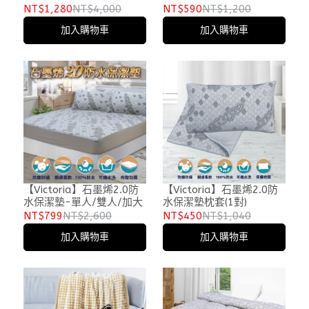
洛克)-台灣製
NT$1,280
NT$4,000
NT$590
NT$1,200
加入購物車
加入購物車
【Victoria】石墨烯2.0防
【Victoria】石墨烯2.0防
水保潔墊-單人/雙人/加大
水保潔墊枕套(1對)
NT$799
NT$2,600
NT$450
NT$1,040
加入購物車
加入購物車