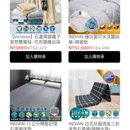
【Victoria】石墨烯銀離子
INDAIN 鍺抗菌可水洗蠶絲
發熱雙層毯-花色隨機出貨
被/棉被胎
NT$690
NT$2,120
NT$1,680
NT$4,000
加入購物車
加入購物車
INDIAN 11公分釋壓記憶
INDIAN 日式抗菌透氣三折
石墨烯床墊
床墊石墨烯(隨機出貨)