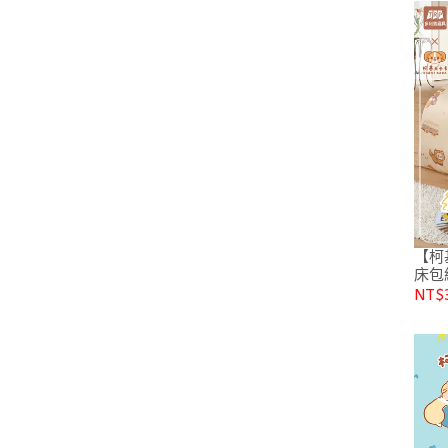
【柯
床包
加大)
NT$