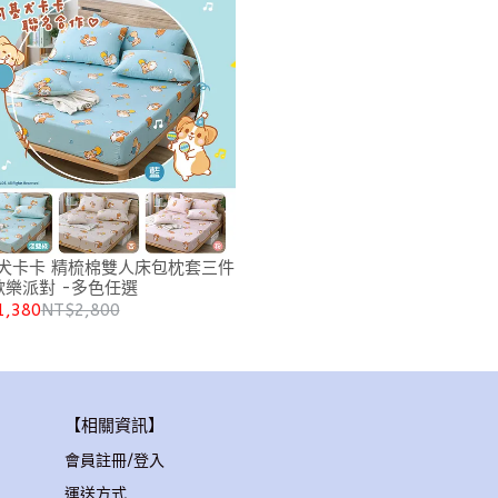
犬卡卡 精梳棉雙人床包枕套三件
歡樂派對 -多色任選
1,380
NT$2,800
【相關資訊】
會員註冊/登入
運送方式