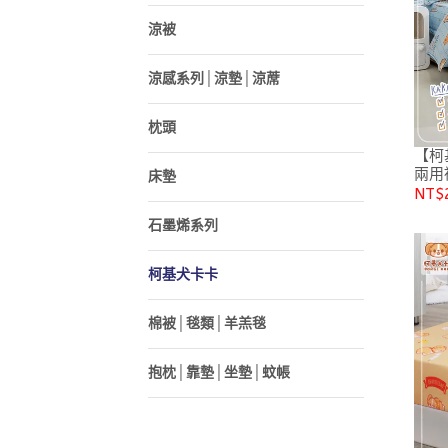
涼被
涼感系列│涼墊│涼蓆
枕頭
【柯基犬卡
兩用
床墊
人/
NT$
石墨烯系列
柯基犬卡卡
棉被│毯類│羊羔毯
抱枕│靠墊│坐墊│蚊帳