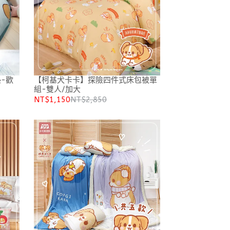
-歡
【柯基犬卡卡】探險四件式床包被單
組-雙人/加大
NT$1,150
NT$2,850