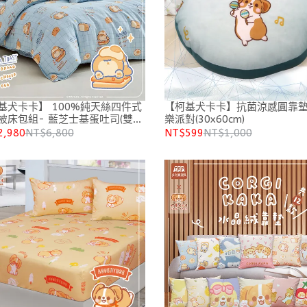
卡】 100%純天絲四件式
【柯基犬卡卡】抗菌涼感圓靠墊
被床包組- 藍芝士基蛋吐司(雙
樂派對(30x60cm)
加大/特大)
2,980
NT$6,800
NT$599
NT$1,000