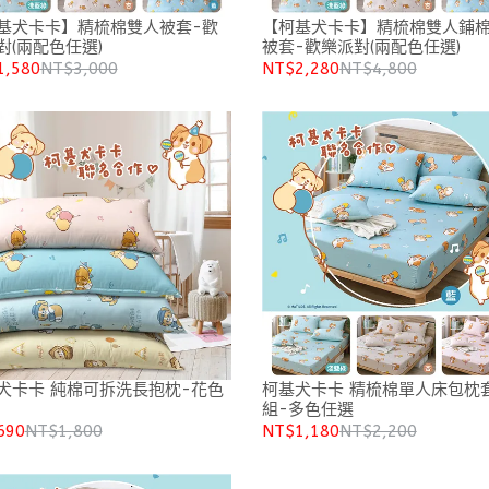
基犬卡卡】精梳棉雙人被套-歡
【柯基犬卡卡】精梳棉雙人鋪
對(兩配色任選)
被套-歡樂派對(兩配色任選)
1,580
NT$3,000
NT$2,280
NT$4,800
棉可拆洗長抱枕-花色
柯基犬卡卡 精梳棉單人床包枕
組-多色任選
690
NT$1,800
NT$1,180
NT$2,200