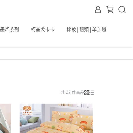
墨烯系列
柯基犬卡卡
棉被│毯類│羊羔毯
共 22 件商品