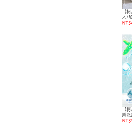
【柯
人/
NT$
【柯
樂派
NT$