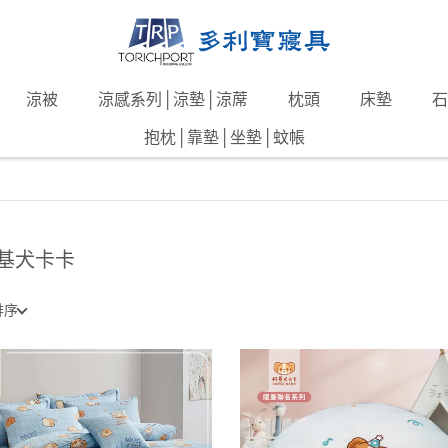
涼被
涼感系列│涼墊│涼蓆
枕頭
床墊
石
抱枕│靠墊│坐墊│蚊帳
基犬卡卡
排序