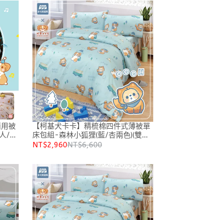
兩用被
【柯基犬卡卡】精梳棉四件式薄被單
人/雙
床包組-森林小狐狸(藍/杏兩色)(雙人/
加大)
NT$2,960
NT$6,600