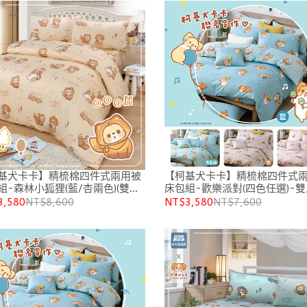
基犬卡卡】精梳棉四件式兩用被
【柯基犬卡卡】精梳棉四件式
組-森林小狐狸(藍/杏兩色)(雙人/
床包組-歡樂派對(四色任選)-雙
人加大
3,580
NT$8,600
NT$3,580
NT$7,600