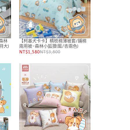
森林
【柯基犬卡卡】精梳棉薄被套/鋪棉
特大)
兩用被-森林小狐狸(藍/杏兩色)
NT$1,580
NT$3,800