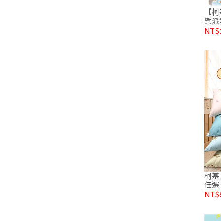
【柯
樂派
NT$
柯基犬卡卡 純
任選
NT$