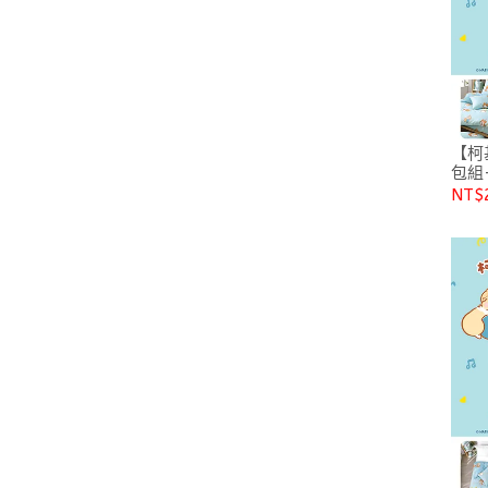
【柯
包組
加大
NT$