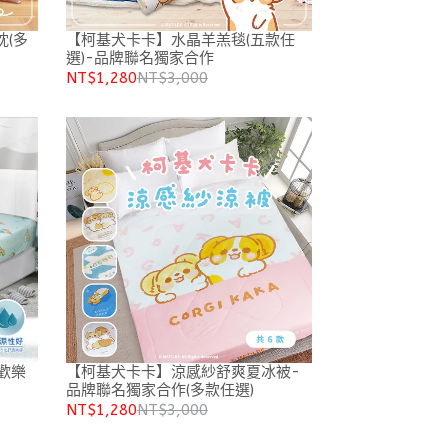
(多
【柯基犬卡卡】水晶羊羔毯(五款任
選)-品牌聯名獨家合作
NT$1,280
NT$3,000
歡樂
【柯基犬卡卡】涼感紗舒爽夏冰被-
品牌聯名獨家合作(多款任選)
NT$1,280
NT$3,000