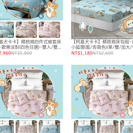
基犬卡卡】精梳棉四件式被套床
【柯基犬卡卡】精梳棉床包組-
-歡樂派對(四色任選)-雙人/雙人
小狐狸(藍/杏兩色)(單/雙/加大/
2,960
NT$5,800
NT$1,180
NT$2,600