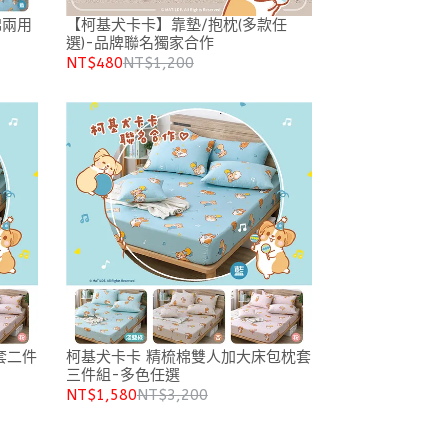
棉兩用
【柯基犬卡卡】靠墊/抱枕(多款任
選)-品牌聯名獨家合作
NT$480
NT$1,200
套二件
柯基犬卡卡 精梳棉雙人加大床包枕套
三件組-多色任選
NT$1,580
NT$3,200